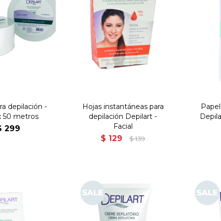
ra depilación -
Hojas instantáneas para
Papel
x 50 metros
depilación Depilart -
Depila
Facial
$
299
$
129
$
139