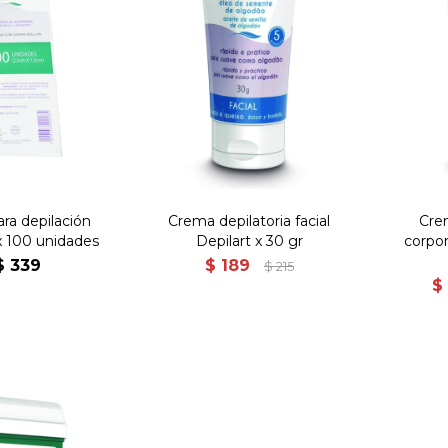
ra depilación
Crema depilatoria facial
Cre
x 100 unidades
Depilart x 30 gr
corpor
$
339
$
189
$
215
$