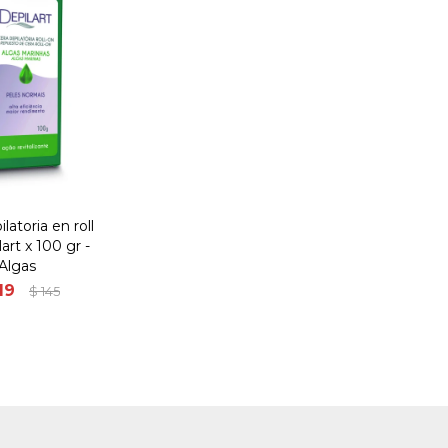
latoria en roll
art x 100 gr -
Algas
19
$
145