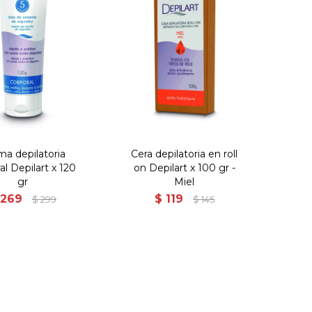
ma depilatoria
Cera depilatoria en roll
al Depilart x 120
on Depilart x 100 gr -
gr
Miel
269
$
119
$
299
$
145