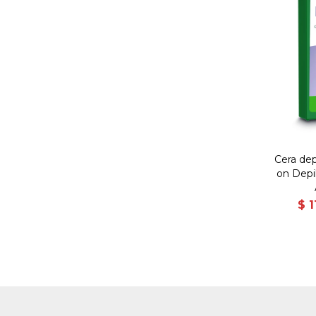
Cera depi
on Depil
$
1