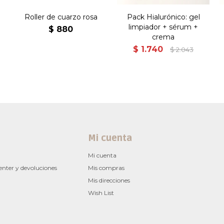
Roller de cuarzo rosa
Pack Hialurónico: gel
limpiador + sérum +
$
880
crema
$
1.740
$
2.043
Mi cuenta
Mi cuenta
enter y devoluciones
Mis compras
Mis direcciones
Wish List