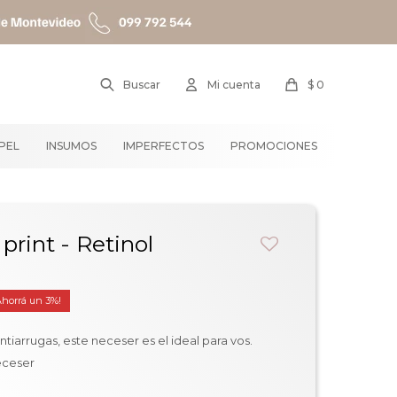
$
0
APEL
INSUMOS
IMPERFECTOS
PROMOCIONES
print - Retinol
3
tiarrugas, este neceser es el ideal para vos.
eceser