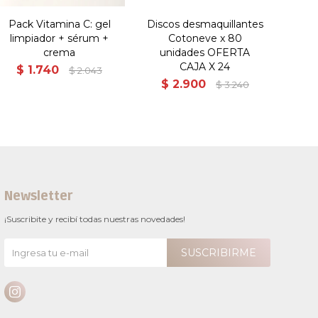
Pack Vitamina C: gel
Discos desmaquillantes
limpiador + sérum +
Cotoneve x 80
crema
unidades OFERTA
CAJA X 24
$
1.740
$
2.043
$
2.900
$
3.240
Newsletter
¡Suscribite y recibí todas nuestras novedades!
SUSCRIBIRME
