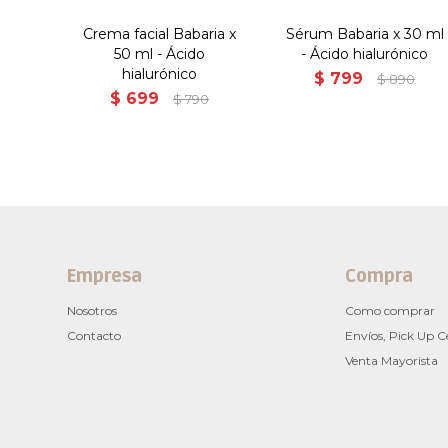
Crema facial Babaria x
Sérum Babaria x 30 ml
50 ml - Ácido
- Ácido hialurónico
hialurónico
$
799
$
890
$
699
$
790
Empresa
Compra
Nosotros
Como comprar
Contacto
Envíos, Pick Up C
Venta Mayorista