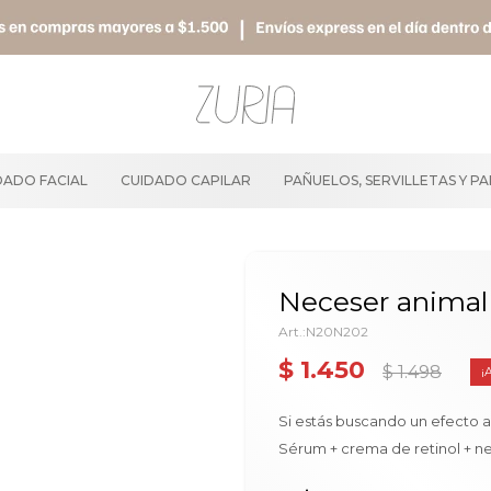
DADO FACIAL
CUIDADO CAPILAR
PAÑUELOS, SERVILLETAS Y P
Neceser animal 
N20N202
$
1.450
$
1.498
Si estás buscando un efecto an
Sérum + crema de retinol + n