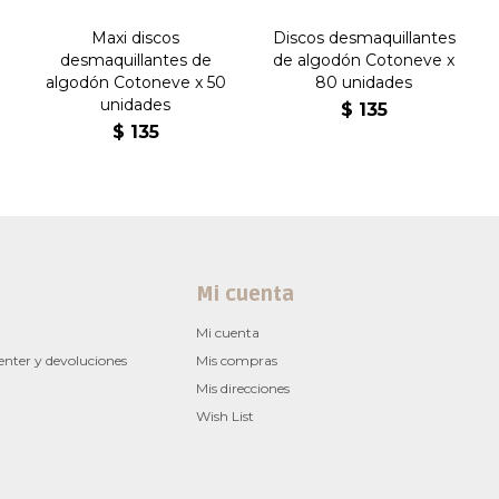
Maxi discos
Discos desmaquillantes
desmaquillantes de
de algodón Cotoneve x
algodón Cotoneve x 50
80 unidades
unidades
$
135
$
135
Mi cuenta
Mi cuenta
enter y devoluciones
Mis compras
Mis direcciones
Wish List