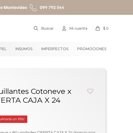
$
0
APEL
INSUMOS
IMPERFECTOS
PROMOCIONES
illantes Cotoneve x
FERTA CAJA X 24
10
neve x 80 unidades OFERTA CAJA X 24 (precio por