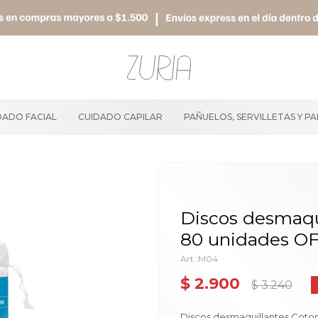
DADO FACIAL
CUIDADO CAPILAR
PAÑUELOS, SERVILLETAS Y P
Discos desmaqu
80 unidades O
M04
$
2.900
$
3.240
Discos desmaquillantes Coto