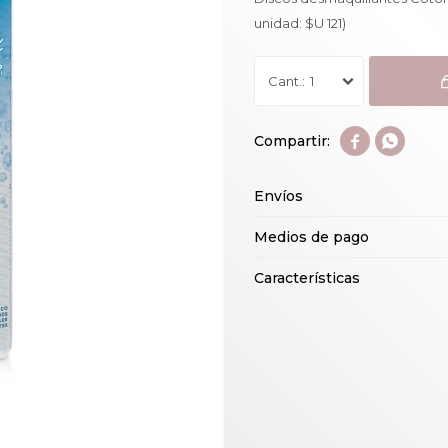
unidad: $U 121)
1


Envíos
Medios de pago
Características