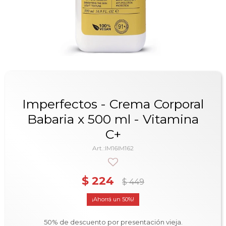
Imperfectos - Crema Corporal
Babaria x 500 ml - Vitamina
C+
IM16IM162
$
224
$
449
50
50% de descuento por presentación vieja.