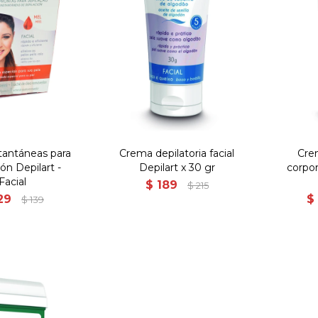
tantáneas para
Crema depilatoria facial
Cre
ión Depilart -
Depilart x 30 gr
corpor
Facial
$
189
$
215
29
$
$
139