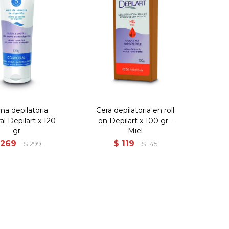
ma depilatoria
Cera depilatoria en roll
al Depilart x 120
on Depilart x 100 gr -
gr
Miel
269
$
119
$
299
$
145