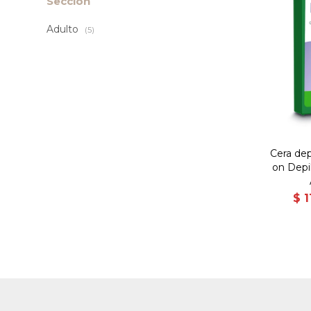
Sección
Adulto
(5)
Cera depi
on Depil
$
1