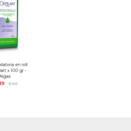
latoria en roll
art x 100 gr -
Algas
19
$
145