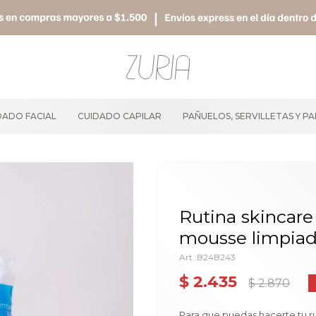
DADO FACIAL
CUIDADO CAPILAR
PAÑUELOS, SERVILLETAS Y P
Rutina skincar
mousse limpiado
B24B243
$
2.435
$
2.870
Para que puedas hacerte tu r