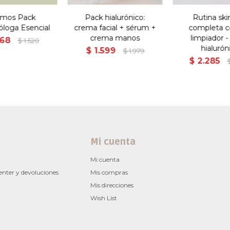
umos Pack
Pack hialurónico:
Rutina ski
loga Esencial
crema facial + sérum +
completa c
crema manos
limpiador -
368
$
1.520
hialurón
$
1.599
$
1.979
$
2.285
Mi cuenta
Mi cuenta
enter y devoluciones
Mis compras
Mis direcciones
Wish List