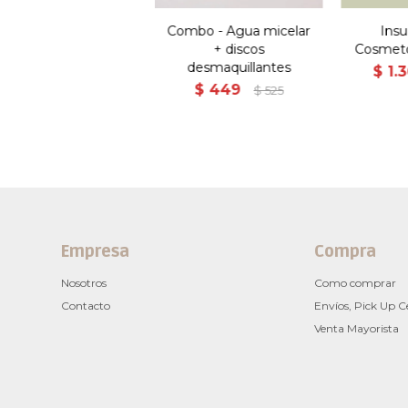
Combo - Agua micelar
Ins
+ discos
Cosmetó
desmaquillantes
$
1.
$
449
$
525
Empresa
Compra
Nosotros
Como comprar
Contacto
Envíos, Pick Up C
Venta Mayorista