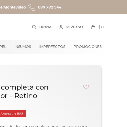
$
0
APEL
INSUMOS
IMPERFECTOS
PROMOCIONES
e completa con
r - Retinol
15
utina de skincare completa, armamos este pack