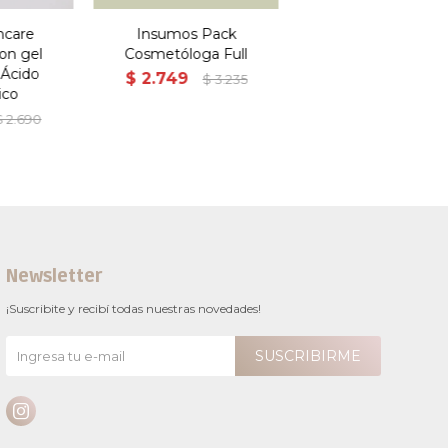
ncare
Insumos Pack
on gel
Cosmetóloga Full
 Ácido
$
2.749
$
3.235
ico
$
2.690
Newsletter
¡Suscribite y recibí todas nuestras novedades!
SUSCRIBIRME
