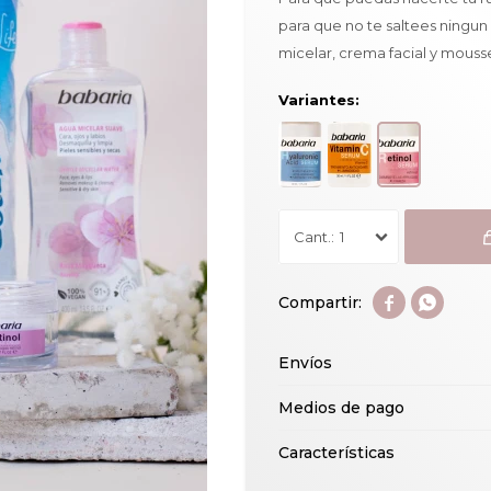
para que no te saltees ningun
micelar, crema facial y mouss
Variantes:
1


Envíos
Medios de pago
Características