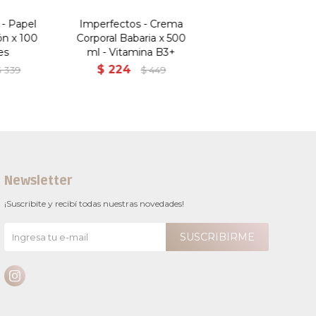
- Papel
Imperfectos - Crema
ón x 100
Corporal Babaria x 500
es
ml - Vitamina B3+
$
224
$
339
$
449
Newsletter
¡Suscribite y recibí todas nuestras novedades!
SUSCRIBIRME
