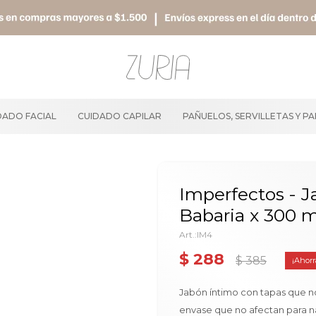
DADO FACIAL
CUIDADO CAPILAR
PAÑUELOS, SERVILLETAS Y P
Imperfectos - J
Babaria x 300 m
IM4
$
288
$
385
Jabón íntimo con tapas que no
envase que no afectan para n