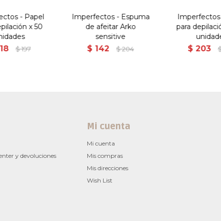
ectos - Papel
Imperfectos - Espuma
Imperfectos 
pilación x 50
de afeitar Arko
para depilaci
nidades
sensitive
unidad
118
$
142
$
203
$
197
$
204
Mi cuenta
Mi cuenta
enter y devoluciones
Mis compras
Mis direcciones
Wish List