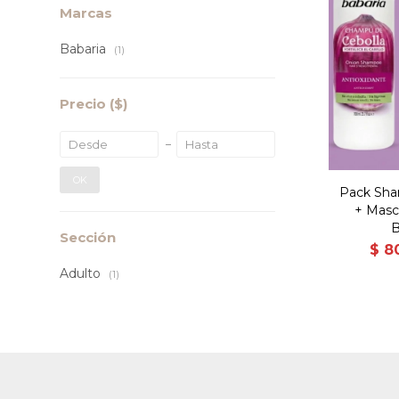
Marcas
Babaria
(1)
Precio
($)
OK
Pack Sh
+ Masca
B
Sección
$
8
Adulto
(1)