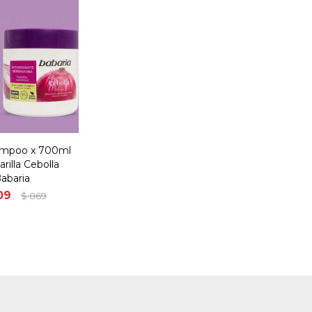
ampoo x 700ml
rilla Cebolla
abaria
09
$
869