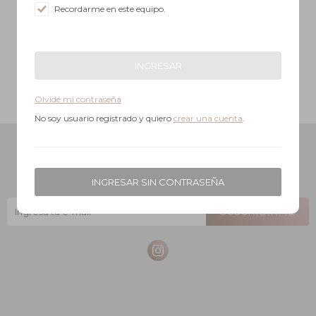
Recordarme en este equipo.
INGRESAR
Olvidé mi contraseña
No soy usuario registrado y quiero
crear una cuenta
.
Newsletter
¡Suscribite y recibí todas nuestras novedades!
INGRESAR SIN CONTRASEÑA
SUSCRIBIRME
