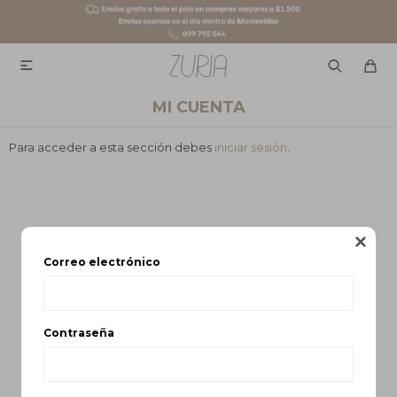

MI CUENTA
Para acceder a esta sección debes
iniciar sesión
.

Correo electrónico
Contraseña