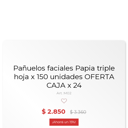
Pañuelos faciales Papia triple
hoja x 150 unidades OFERTA
CAJA x 24
M02
$
2.850
$
3.360
15