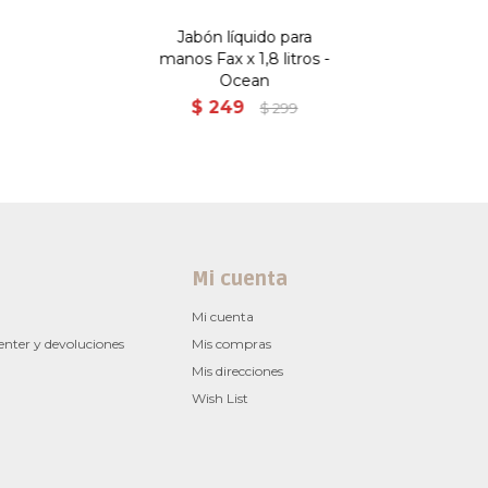
Jabón líquido para
manos Fax x 1,8 litros -
Ocean
$
249
$
299
Mi cuenta
Mi cuenta
enter y devoluciones
Mis compras
Mis direcciones
Wish List