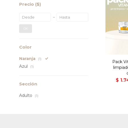
Precio
($)
OK
Color
Naranja
(1)
Pack Vi
Azul
(1)
limpiad
$
1.7
Sección
Adulto
(1)