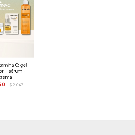
tamina C: gel
or + sérum +
crema
40
$
2.043