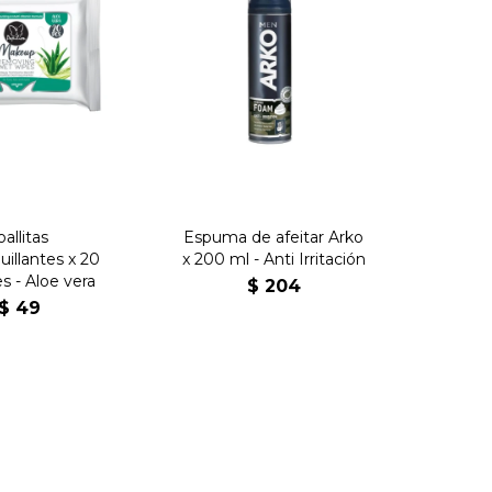
oallitas
Espuma de afeitar Arko
illantes x 20
x 200 ml - Anti Irritación
s - Aloe vera
$
204
$
49