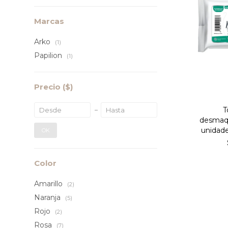
Marcas
Arko
(1)
Papilion
(1)
Precio
($)
T
desmaqu
unidade
OK
Color
Amarillo
(2)
Naranja
(5)
Rojo
(2)
Rosa
(7)