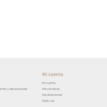
Mi cuenta
Mi cuenta
enter y devoluciones
Mis compras
Mis direcciones
Wish List